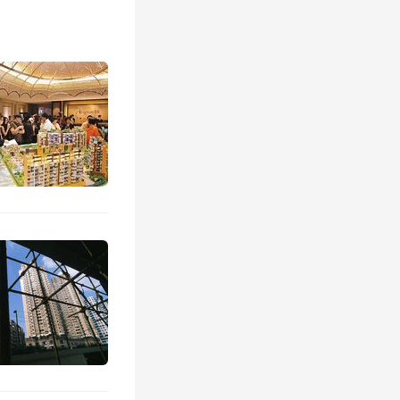
城在这
理念
景编
情感共