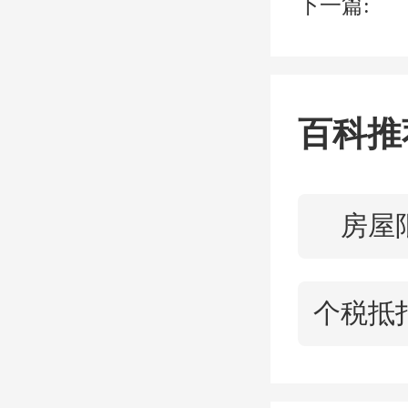
一
下一篇:
间，舞
典正式
百科推
崇
房屋
公司常
隐川安
个税抵
示，这
国投与