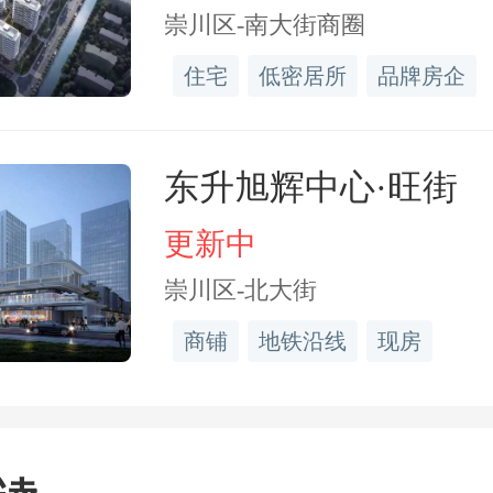
这一夜，终于照进现实。
崇川区-南大街商圈
住宅
低密居所
品牌房企
.2
东升旭辉中心·旺街
更新中
游 可赏 可居
崇川区-北大街
商铺
地铁沿线
现房
场隐逸生活的超前预演
果仅将隐川安澜视作一个寻