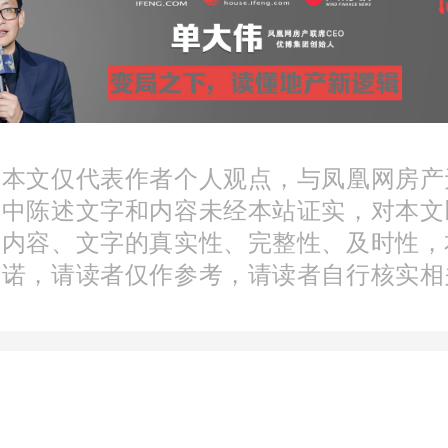
隐川安澜的实景首映。
金灯光次第亮起，玉兰雕塑
：本文仅代表作者个人观点，与凤凰网房产
乐与流水声交叠呼应，光影
文中陈述文字和内容未经本站证实，对本文
之间交织律动。现场氛围层
分内容、文字的真实性、完整性、及时性，
承诺，请读者仅作参考，请读者自行核实相
视觉到听觉，完成了一场从
逸情境的悄然切换。