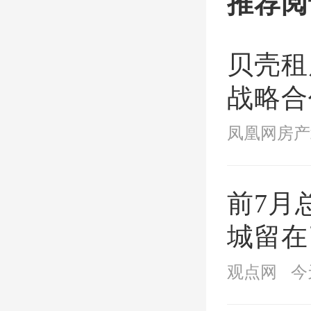
推荐阅
密楼盘
贝壳租
片土地
战略合
后一米
凤凰网房产
发
——这
前7月
织”
的
城留在
同体”
观点网
今