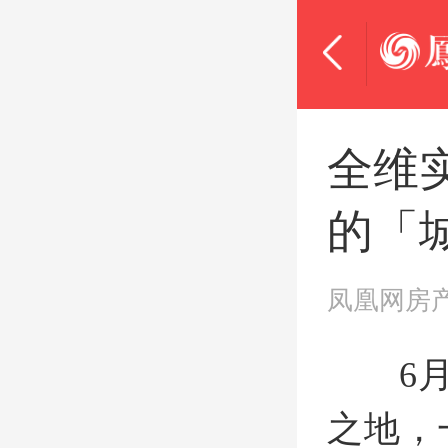
全维
的「
凤凰网房
6
之地，