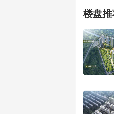
现。
楼盘推
全
秀、冷
澜”四
场每一
从