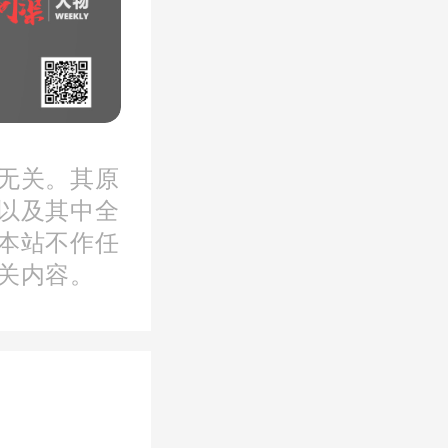
列阵迎
无关。其原
在水面
以及其中全
层递
本站不作任
关内容。
城市喧