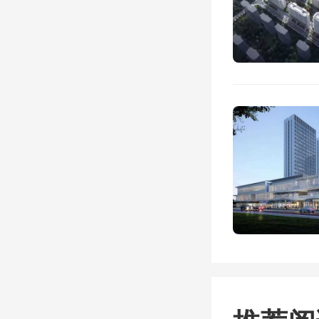
磨，在
No
可
一
如