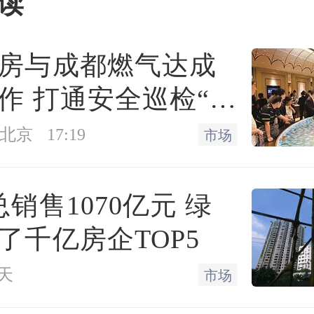
读
，那便低估了崇川国投与绿
房与成都燃气达成
上的雄心。
作 打通安全巡检“最
”
北京
布会上，设计师提出
17:19
“造逸”
市场
是一场从“材料堆砌”向
“场
总销售1070亿元 绿
跃迁，一场从“物理社区”向
“
了千亿房企TOP5
的升华。
天
市场