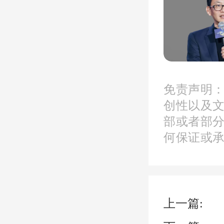
眼见证
暖
免责声明
宾，弦
创性以及
与建筑
部或者部
何保证或
进，从
嚣到隐
上一篇: