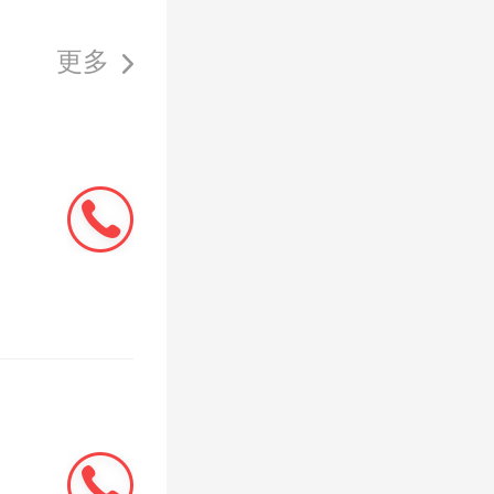
更多
灯光
隐川安
力直达现
匠心打