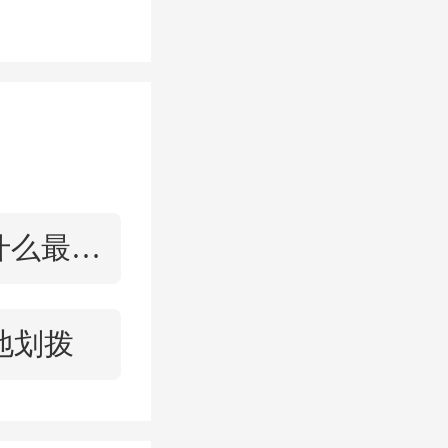
转之
动，盛
）有限
买房什么最重要
分享了
他表
地划拨
是崇川
承诺兑