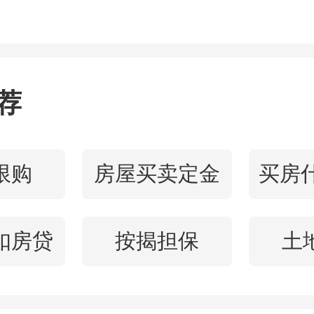
场灯光秀划破夜空，光影流
者以翩跹身姿演绎隐逸的灵
开启。
荐
川国有资产投资发展（集团
限购
房屋买卖定金
务副总经理马总登台致辞，
澜的产品理念与精神内核。
扣房贷
按揭担保
土
座全维实景示范区的落成，
绿城对城市、对市民的一次