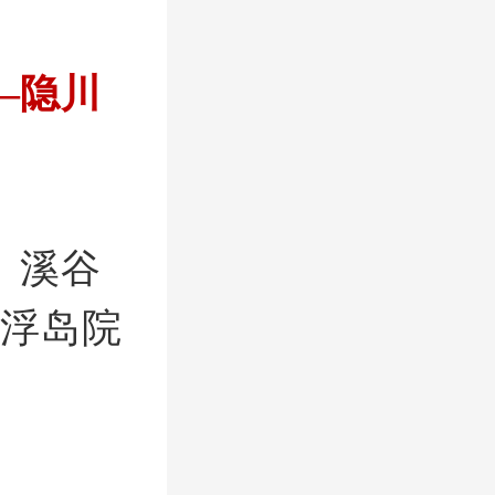
—隐川
、溪谷
央浮岛院