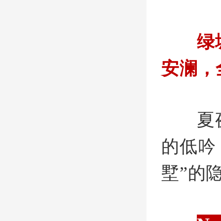
绿
安澜，
夏
的低吟
墅”的