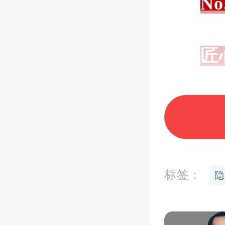
No
匠
全
暮
标签：
隐
媒体、
热度远