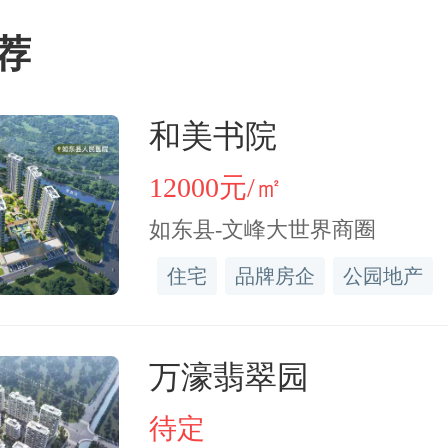
荐
和美书院
场最高潮，在剪彩那一刻。
12000元/㎡
焰火、飞天屏同步启动，“
如东县-文峰大世界商圈
字缓缓升入夜空，视觉冲击
住宅
品牌房企
公园地产
位观者。
万濠翡翠园
蓝图到实景，数百个日夜的
待定