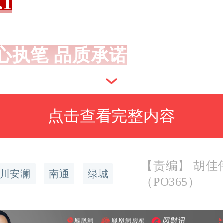
.1
心执笔 品质承诺
维实景示范区正式揭幕
点击查看完整内容
色未深，现场已是人潮涌动
【责编】 胡佳
川安澜
南通
绿城
（PO365）
行业领袖、高净值客户悉数
超预期。所有人奔赴于此，