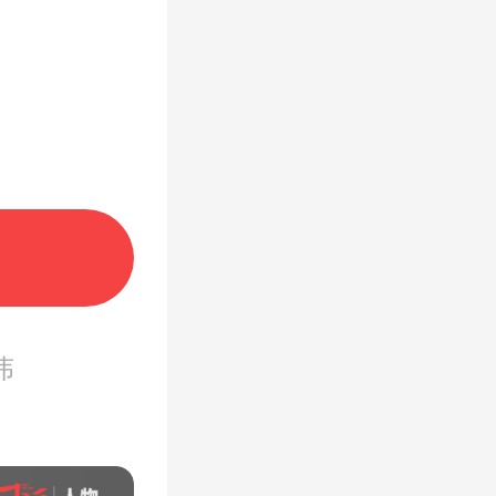
。主流
伟
到场，
只为亲